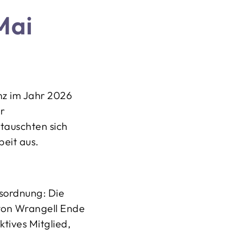
Mai
nz im Jahr 2026
r
 tauschten sich
eit aus.
esordnung: Die
 von Wrangell Ende
tives Mitglied,