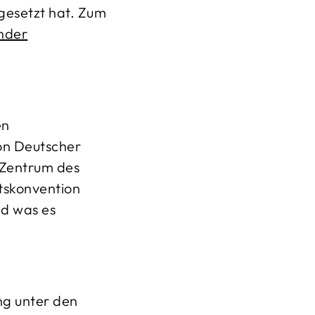
gesetzt hat. Zum
nder
en
ion Deutscher
 Zentrum des
tskonvention
nd was es
ng unter den