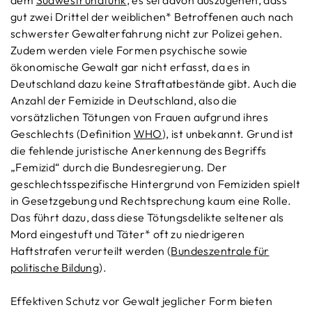
dem
Südwestrundfunk
, es sei davon auszugehen, dass
gut zwei Drittel der weiblichen* Betroffenen auch nach
schwerster Gewalterfahrung nicht zur Polizei gehen.
Zudem werden viele Formen psychische sowie
ökonomische Gewalt gar nicht erfasst, da es in
Deutschland dazu keine Straftatbestände gibt. Auch die
Anzahl der Femizide in Deutschland, also die
vorsätzlichen Tötungen von Frauen aufgrund ihres
Geschlechts (Definition
WHO
), ist unbekannt. Grund ist
die fehlende juristische Anerkennung des Begriffs
„Femizid“ durch die Bundesregierung. Der
geschlechtsspezifische Hintergrund von Femiziden spielt
in Gesetzgebung und Rechtsprechung kaum eine Rolle.
Das führt dazu, dass diese Tötungsdelikte seltener als
Mord eingestuft und Täter* oft zu niedrigeren
Haftstrafen verurteilt werden (
Bundeszentrale für
politische Bildung
).
Effektiven Schutz vor Gewalt jeglicher Form bieten